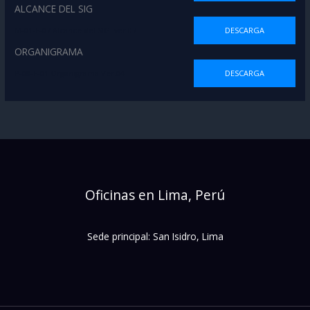
ALCANCE DEL SIG
M-01-F-07 Alcance del SIG .ver 07
DESCARGA
ORGANIGRAMA
P-08-F-01 Organigrama Ver.04
DESCARGA
Oficinas en Lima, Perú
Sede principal: San Isidro, Lima